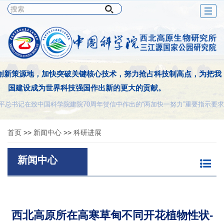
Togg
navig
创新策源地，加快突破关键核心技术，努力抢占科技制高点，为把我
国建设成为世界科技强国作出新的更大的贡献。
平总书记在致中国科学院建院70周年贺信中作出的“两加快一努力”重要指示要求
首页
>>
新闻中心
>>
科研进展
新闻中心
西北高原所在高寒草甸不同开花植物性状-