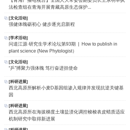
【青海广播电视台】全国人大常委会副委员长王东明率执
法检查组在青海开展青藏高原生态保护...
[文化活动]
强健体魄砺初心 健步逐光启新程
[学术活动]
问道江源·研究生学术论坛第93期 | How to publish in
plant science (New Phytologist）
[文化活动]
“乒”搏聚力强体魄 笃行奋进担使命
[科研进展]
西北高原所解析小麦D基因组渗入规律并发现抗逆关键基
因
[科研进展]
西北高原所在海拔梯度土壤盐渍化调控梭梭表皮蜡质适应
机制研究中取得新进展
[科研进展]