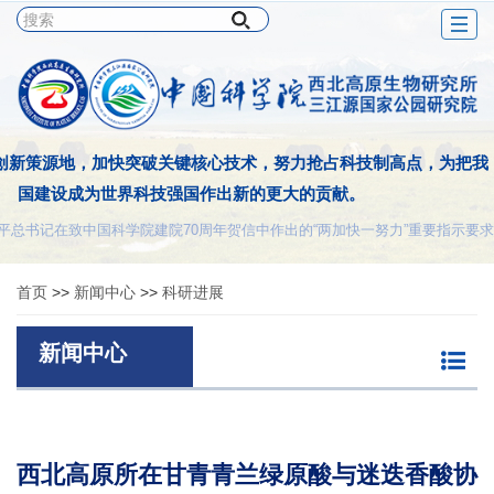
Togg
navig
创新策源地，加快突破关键核心技术，努力抢占科技制高点，为把我
国建设成为世界科技强国作出新的更大的贡献。
平总书记在致中国科学院建院70周年贺信中作出的“两加快一努力”重要指示要求
首页
>>
新闻中心
>>
科研进展
新闻中心
西北高原所在甘青青兰绿原酸与迷迭香酸协