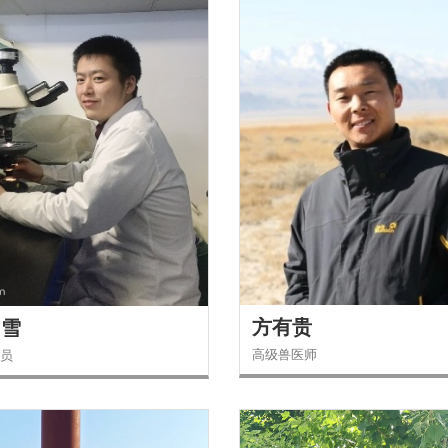
方有贵
功雪
高级兽医师
员