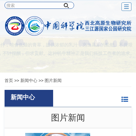
Togg
navig
条件，啃食低矮的青草，提供浓郁的乳汁，充当高原的船舶。不畏艰
，不计报酬，但求贡献。这种牦牛精神正是我们科技工作者的追求。
——夏武平
首页
>>
新闻中心
>>
图片新闻
新闻中心
图片新闻