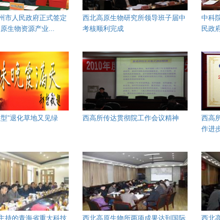
州市人民政府正式签定
西北高原生物研究所领导班子届中
中科
原生物资源产业...
考核顺利完成
民政府
土型”退化草地又见绿
西高所传达贯彻院工作会议精神
西高所
作进
主持的青海省重大科技
西北高原生物所两项成果达到国际
西北