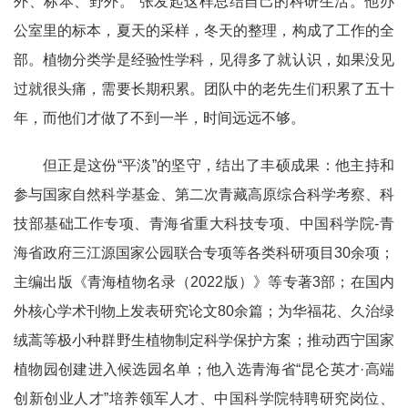
外、标本、野外。”张发起这样总结自己的科研生活。他办
公室里的标本，夏天的采样，冬天的整理，构成了工作的全
部。植物分类学是经验性学科，见得多了就认识，如果没见
过就很头痛，需要长期积累。团队中的老先生们积累了五十
年，而他们才做了不到一半，时间远远不够。
但正是这份“平淡”的坚守，结出了丰硕成果：他主持和
参与国家自然科学基金、第二次青藏高原综合科学考察、科
技部基础工作专项、青海省重大科技专项、中国科学院-青
海省政府三江源国家公园联合专项等各类科研项目30余项；
主编出版《青海植物名录（2022版）》等专著3部；在国内
外核心学术刊物上发表研究论文80余篇；为华福花、久治绿
绒蒿等极小种群野生植物制定科学保护方案；推动西宁国家
植物园创建进入候选园名单；他入选青海省“昆仑英才·高端
创新创业人才”培养领军人才、中国科学院特聘研究岗位、