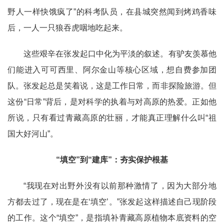
野人一样快饿疯了”的科考队员，在县城突然闻到烤鸡香味
后，一人一只狼吞虎咽地吃起来。
这些艰辛在张发起口中化为平淡的叙述。有驴友羡慕他
们能进入可可西里、阿尔金山等核心区域，想自费参加团
队。张发起总是笑着说，这是工作日常，而非探险旅游。但
这份“日常”背后，是对科学的执着与对高原的热爱。正如他
所说，只有看过青藏高原的壮丽，才能真正理解什么叫“祖
国大好河山”。
“填空”到“建库”：夯实保护根基
“我现在对出野外没有以前那种激情了，因为大部分地
方都去过了，现在是在‘填空’。”张发起这样描述自己现阶段
的工作。这个“填空”，是指填补青藏高原植物本底资料的空