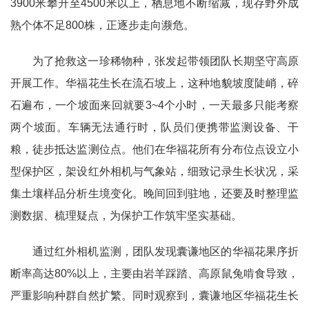
3900米攀升至4500米以上，栖息地不断缩减，现存野外成
熟个体不足800株，正逐步走向濒危。
为了抢救这一珍稀物种，张发起带领团队长期坚守高原
开展工作。华福花生长在流石坡上，这种地貌坡度陡峭，碎
石遍布，一个坡面来回就要3~4个小时，一天最多只能考察
两个坡面。车辆无法通行时，队员们便携带监测设备、干
粮，徒步抵达监测位点。他们在华福花所有分布位点设立小
型保护区，架设红外相机与气象站，细致记录生长状况，采
集土壤样品分析生境变化。晚间回到驻地，还要及时整理监
测数据、梳理疑点，为保护工作筑牢坚实基础。
通过红外相机监测，团队发现囊谦地区的华福花果序折
断率高达80%以上，主要由岩羊踩踏、高原鼠兔啃食导致，
严重影响种群自然扩繁。同时观察到，囊谦地区华福花生长