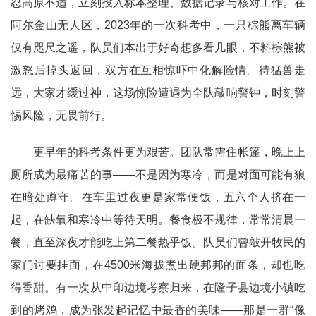
忍高原不适，立刻投入标本整理、数据记录与核对工作。在
阿尔金山无人区，2023年的一次科考中，一只棕熊离车辆
仅有咫尺之遥，队员们本出于好奇想多看几眼，不料棕熊被
激怒后掉头返回，双方在互相惊吓中化解险情。待猛兽走
远，大家才缓过神，这场惊险遭遇为全队敲响警钟，时刻警
惕风险，无畏前行。
更早年的科考条件更为艰苦。团队常需住帐篷，晚上上
厕所成为最痛苦的事——不是因为寒冷，而是对面可能有狼
在暗处蹲守。在车里过夜更是家常便饭，五六个人挤在一
起，在缺氧和寒冷中等待天明。餐食极不规律，常常清晨一
餐，直至深夜才能吃上第二餐热乎饭。队员们曾敲开牧民的
家门讨要挂面，在4500米海拔煮出硬邦邦的面条，却也吃
得香甜。有一次从中印边境考察归来，在隆子县边境小镇吃
到的烤鸡，成为张发起记忆中最香的美味——那是一群“像