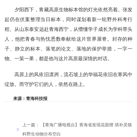
夕阳西下，青藏高原生物标本馆的灯光依然亮着。张发
起仍在伏案整理当日标本，同时谋划着新一轮野外科考行
程。从山东泰安远赴青海西宁，从懵懂学子成长为学科带头
人，他把青春与热忱悉数奉献给这片世界屋脊。封存的种
子、静立的标本、落笔的论文、落地的保护举措，一字一
物、一策一果，都是他与这片高原最深情的对话。
高原上的风依旧凛冽，流石坡上的华福花依旧在寒风中
绽放。而守护它们的人，依然在路上。
来源：青海科技报
上一篇：
【青海广播电视台】青海省发现花面狸 填补灵猫
科野生动物分布空白