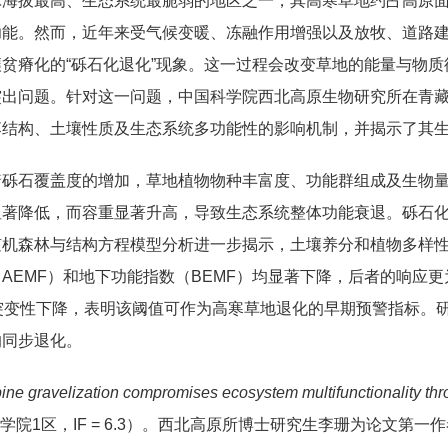
球海拔最高、生态系统最脆弱的地区之一，其高寒草地约占高原面
功能。然而，近年来受气候变暖、冻融作用增强以及放牧、道路
贫瘠化的“砾石化退化”现象。这一过程会改变草地的能量与物
突出问题。针对这一问题，中国科学院西北高原生物研究所在青
落结构、土壤性质及生态系统多功能性的影响机制，并揭示了其
着砾石覆盖度的增加，草地植物物种丰富度、功能群组成及生物
显著降低，而容重显著升高，导致生态系统整体功能衰退。砾石
随机森林与结构方程模型分析进一步揭示，土壤养分和植物多样
AEMF）和地下功能指数（BEMF）均显著下降，后者的响应
突变性下降，表明该阈值可作为高寒草地退化的早期预警指标。
的同步退化。
ine gravelization compromises ecosystem multifunctionality thro
学院1区，IF = 6.3）。西北高原所博士研究生李珊为论文