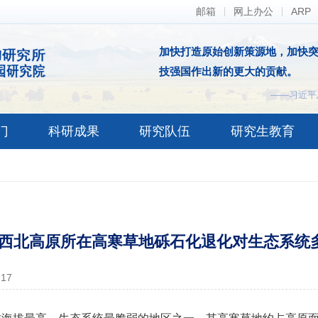
邮箱
网上办公
ARP
加快打造原始创新策源地，加快
技强国作出新的更大的贡献。
——习近平
门
科研成果
研究队伍
研究生教育
西北高原所在高寒草地砾石化退化对生态系统
-17