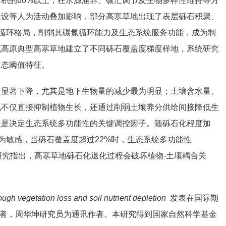
积的60%以上，在水源涵养、碳汇调节及生物多样性维持等方
建设等人为活动叠加影响，部分高寒草地出现了表层砾石积聚、
质循环格局，削弱其碳氮循环能力及生态系统服务功能，成为制
藏高原典型高寒草地建立了不同砾石覆盖度梯度样地，系统研究
生态阈值特征。
量显著下降，尤其是地下生物量的减少最为明显；土壤含水量、
化不仅直接抑制植物生长，还通过削弱土壤养分供给间接降低生
性是决定生态系统多功能性的关键调控因子。随砾石化程度加
更为敏感，当砾石覆盖度超过22%时，生态系统多功能性
研究指出，高寒草地砾石化退化过程会破坏植物-土壤耦合关
ugh vegetation loss and soil nutrient depletion
发表在国际期
第一作者，周华坤研究员为通讯作者。本研究得到国家自然科学基金