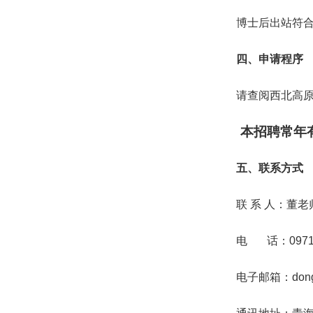
博士后出站符
四、申请程序
请查阅西北高原所网站
本招聘常年
五、联系方式
联 系 人：董
电 话：0971-6
电子邮箱：dongya