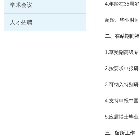
4.年龄在35
学术会议
超龄、毕业时
人才招聘
二、在站期间
1.享受副高级
2.按要求申报
3.可纳入特别
4.支持申报中
5.应届博士毕
三、留所工作