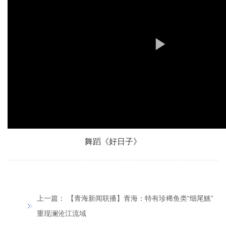
舞蹈《好日子》
上一篇：
【青海新闻联播】青海：特有珍稀鱼类“细尾鮡”
重现澜沧江流域