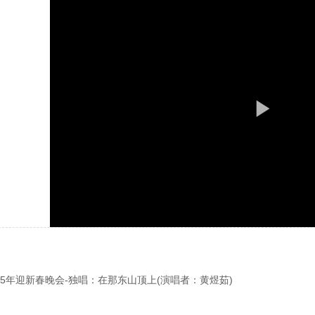
015年迎新春晚会-独唱：在那东山顶上(演唱者：黄煜茹)