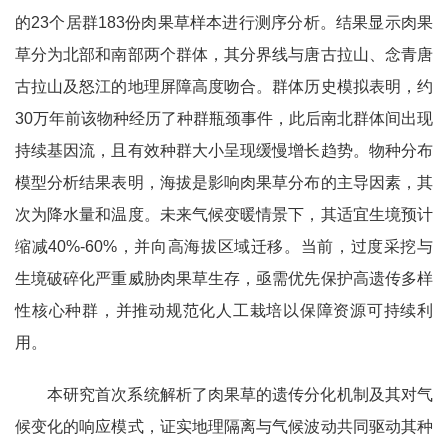
的23个居群183份肉果草样本进行测序分析。结果显示肉果
草分为北部和南部两个群体，其分界线与唐古拉山、念青唐
古拉山及怒江的地理屏障高度吻合。群体历史模拟表明，约
30万年前该物种经历了种群瓶颈事件，此后南北群体间出现
持续基因流，且有效种群大小呈现缓慢增长趋势。物种分布
模型分析结果表明，海拔是影响肉果草分布的主导因素，其
次为降水量和温度。未来气候变暖情景下，其适宜生境预计
缩减40%-60%，并向高海拔区域迁移。当前，过度采挖与
生境破碎化严重威胁肉果草生存，亟需优先保护高遗传多样
性核心种群，并推动规范化人工栽培以保障资源可持续利
用。
本研究首次系统解析了肉果草的遗传分化机制及其对气
候变化的响应模式，证实地理隔离与气候波动共同驱动其种