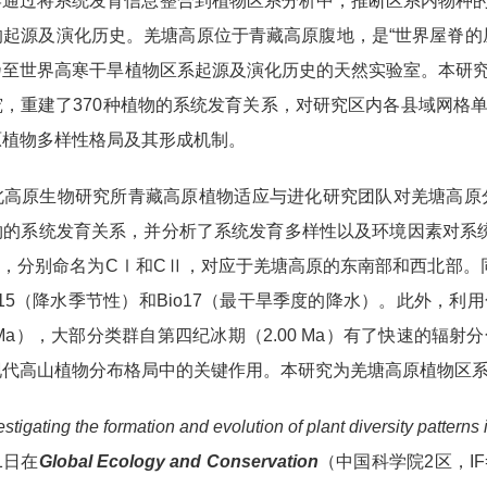
学通过将系统发育信息整合到植物区系分析中，推断区系内物种
的起源及演化历史。羌塘高原位于青藏高原腹地，是“世界屋脊的
乃至世界高寒干旱植物区系起源及演化历史的天然实验室。本研
究，重建了370种植物的系统发育关系，对研究区内各县域网格
原植物多样性格局及其形成机制。
高原生物研究所青藏高原植物适应与进化研究团队对羌塘高原分布的
物的系统发育关系，并分析了系统发育多样性以及环境因素对系
gions），分别命名为CⅠ和CⅡ，对应于羌塘高原的东南部和西
o15（降水季节性）和Bio17（最干旱季度的降水）。此外，
00 Ma），大部分类群自第四纪冰期（2.00 Ma）有了快速
现代高山植物分布格局中的关键作用。本研究为羌塘高原植物区
estigating the formation and evolution of plant diversity pattern
1日在
Global Ecology and Conservation
（中国科学院2区，I