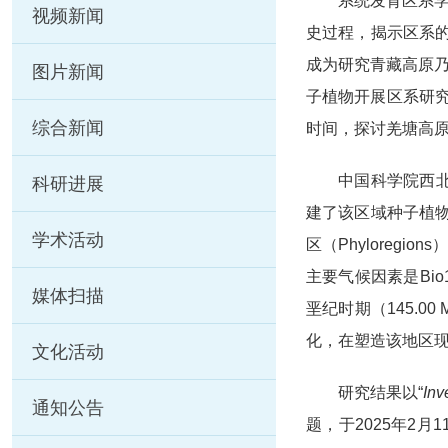
系统发育区系
视频新闻
史过程，揭示区系
成为研究青藏高原
图片新闻
子植物开展区系研
综合新闻
时间，探讨羌塘高
中国科学院西北
科研进展
建了该区域种子植
学术活动
区（Phylore
主要气候因素是Bi
媒体扫描
垩纪时期（145.
化，在塑造该地区
文化活动
研究结果以“
Inv
通知公告
题，于2025年2月1