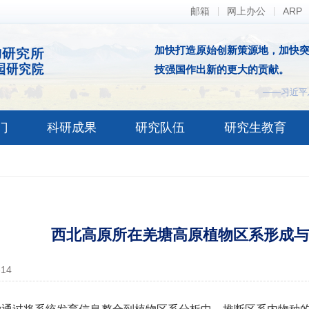
邮箱
网上办公
ARP
加快打造原始创新策源地，加快
技强国作出新的更大的贡献。
——习近平
门
科研成果
研究队伍
研究生教育
西北高原所在羌塘高原植物区系形成与
-14