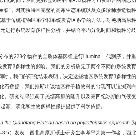
的分化时间，从而更好地反映不同区域物种分布及组合的动态历
屋脊”，因其独特且完整的高寒生态系统以及众多珍稀濒危物种
究基于传统植物区系学和系统发育区系学的方法，对羌塘高原种
单元进行系统发育多样性分析，并结合平均分化时间和物种分歧
228个物种的全质体基因组进行Illumina二代测序，并重
统发育β多样性的影响。我们的分析确定了两个不同的系统发育
北部。同时，我们的研究结果表明，决定这些地区系统发育β多样性的
利用化石数据，我们推断出该地区种子植物科的出现可以追溯到白
的辐射分化。研究结果强调了羌塘高原的隆升以及第四纪冰期的气候变
系起源、演化和生物多样性保护提供了科学依据。
s in the Qiangtang Plateau based on phylofloristics approach
”为
F=3.5）发表。西北高原所硕士研究生李孝平为第一作者，西北