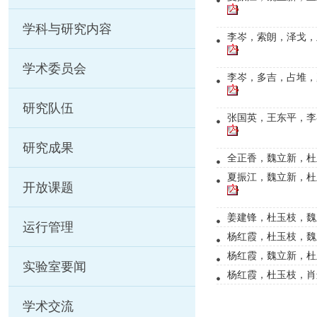
学科与研究内容
李岑，索朗，泽戈，
学术委员会
李岑，多吉，占堆，
研究队伍
张国英，王东平，李
研究成果
全正香，魏立新，杜
夏振江，魏立新，杜
开放课题
姜建锋，杜玉枝，魏
运行管理
杨红霞，杜玉枝，魏
杨红霞，魏立新，杜玉
实验室要闻
杨红霞，杜玉枝，肖远
学术交流