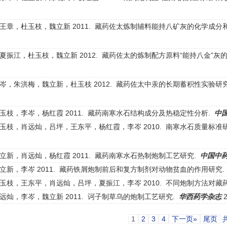
王章，杜玉枝，魏立新 2011. 藏药佐太炼制辅料能持八矿灰的化学成分
夏振江，杜玉枝，魏立新 2012. 藏药佐太的炼制配方原料“能持八金”灰
岑，朱洪梅，魏立新，杜玉枝 2012. 藏药佐太中汞的长期蓄积性实验研
玉枝，李岑，杨红霞 2011. 藏药南寒水石结构成分及热稳定性分析.
中
玉枝，肖远灿，吕坪，王东平，杨红霞，李岑 2010. 南寒水石质量标准
立新，肖远灿，杨红霞 2011. 藏药南寒水石热制炮制工艺研究.
中国中
立新，李岑 2011. 藏药铁屑炮制前后和复方制剂对动物贫血的作用研究
枝，王东平，肖远灿，吕坪，夏振江，李岑 2010. 不同炮制方法对藏药
灿，李岑，魏立新 2011. 诃子制草乌的炮制工艺研究.
华西药学杂志
2
1
2
3
4
下一页»
尾页