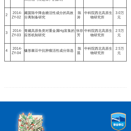
2014-
藏茵陈中降血糖活性成分的高效
陈
中科院西北高原生
3.0
万
2
ZY-02
分离制备研究
涛
物研究所
元
2014-
青藏高原鱼类对重金属
Hg
富集的
张存
中科院西北高原生
2.5
万
3
ZY-03
应答机制研究
芳
物研究所
元
2014-
陈
中科院西北高原生
2.5
万
4
镰形棘豆中抗肿瘤活性成分筛选
ZY-04
晨
物研究所
元