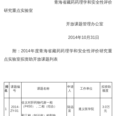
青海省藏药药理学和安全性评价
研究重点实验室
开放课题管理办公室
2014
年
10
月
31
日
附：
2014
年度青海省藏药药理学和安全性评价研究重
点实验室拟资助开放课题列表
排
课题编
申请
拟资助
课题名称
工作单位
名
号
人
额度
佐太对肝药物代谢一相
（
P450
），二相（结合）
2014-
陆远
3.0
万
1
遵义医学院
ZY-01
富
元
和三相（转运体）的影响