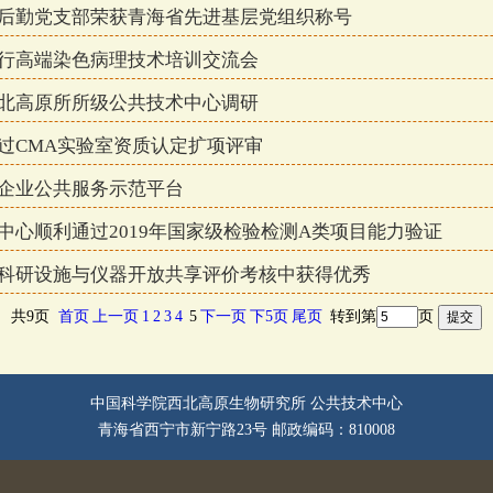
后勤党支部荣获青海省先进基层党组织称号
行高端染色病理技术培训交流会
北高原所所级公共技术中心调研
过CMA实验室资质认定扩项评审
企业公共服务示范平台
中心顺利通过2019年国家级检验检测A类项目能力验证
科研设施与仪器开放共享评价考核中获得优秀
共9页
首页
上一页
1
2
3
4
5
下一页
下5页
尾页
转到第
页
中国科学院西北高原生物研究所 公共技术中心
青海省西宁市新宁路23号 邮政编码：810008