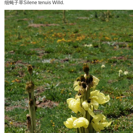
细蝇子草Silene tenuis Willd.