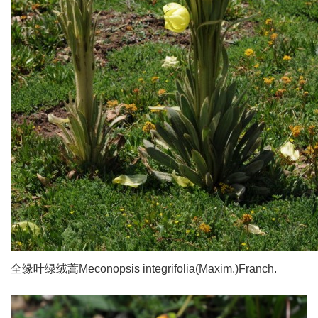
全缘叶绿绒蒿Meconopsis integrifolia(Maxim.)Franch.