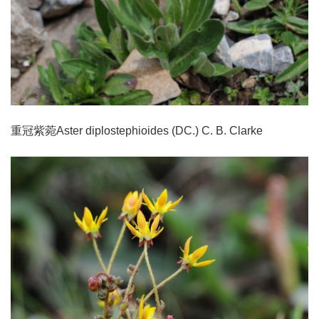
重冠紫菀Aster diplostephioides (DC.) C. B. Clarke