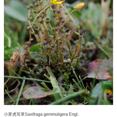
小芽虎耳草Saxifraga gemmuligera Engl.