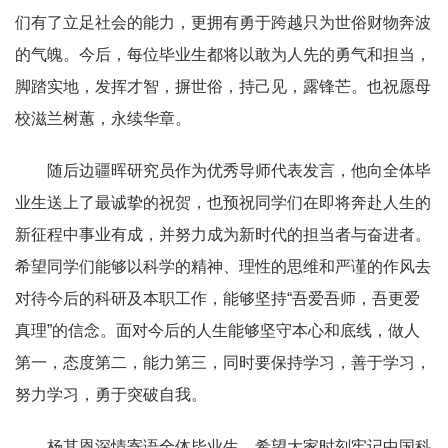
们有了立足社会的能力，更拥有勇于跨越只为世俗财物奔波
的气魄。今后，每位毕业生都将以敢为人先的勇气和担当，
脚踏实地，发挥才智，摒世俗，持己见，露锋芒。也祝愿母
校滋兰树蕙，永续华章。
随后边疆晖研究员作为优秀导师代表发言，他向全体毕
业生送上了最诚挚的祝贺，也预祝同学们在即将奔赴人生的
新征程中事业有成，并努力成为新时代的担当者与奋进者。
希望同学们能够以科学的精神、理性的思维和严谨的作风去
对待今后的科研及本职工作，能够坚持“吾爱吾师，吾更爱
真理”的信念。面对今后的人生能够坚守本心和底线，做人
第一，态度第二，能力第三，同时要保持学习，善于学习，
努力学习，勇于突破自我。
杨其恩深情寄语全体毕业生，希望大家时刻牢记中国科