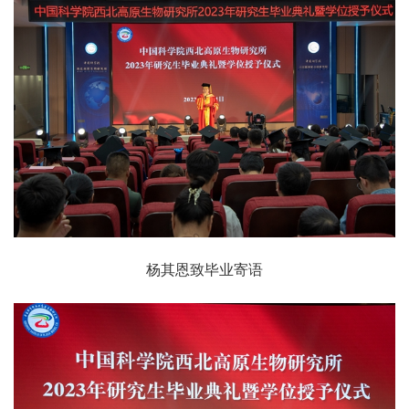
杨其恩致毕业寄语