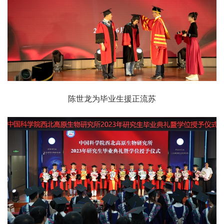
陈世龙为毕业生援正流苏