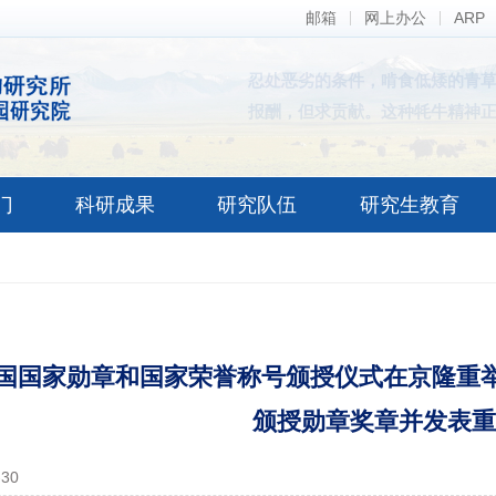
邮箱
网上办公
ARP
忍处恶劣的条件，啃食低矮的青
报酬，但求贡献。这种牦牛精神
门
科研成果
研究队伍
研究生教育
国国家勋章和国家荣誉称号颁授仪式在京隆重举
颁授勋章奖章并发表重
-30