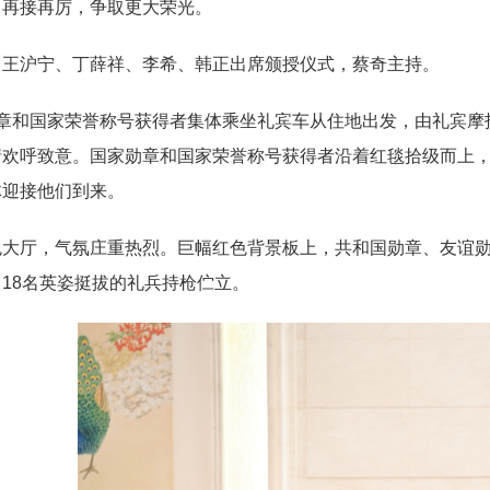
、再接再厉，争取更大荣光。
、王沪宁、丁薛祥、李希、韩正出席颁授仪式，蔡奇主持。
勋章和国家荣誉称号获得者集体乘坐礼宾车从住地出发，由礼宾摩
情欢呼致意。国家勋章和国家荣誉称号获得者沿着红毯拾级而上
体迎接他们到来。
色大厅，气氛庄重热烈。巨幅红色背景板上，共和国勋章、友谊勋
18名英姿挺拔的礼兵持枪伫立。