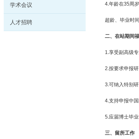
4.年龄在35
学术会议
超龄、毕业时
人才招聘
二、在站期间
1.享受副高级
2.按要求申报
3.可纳入特别
4.支持申报中
5.应届博士毕
三、留所工作