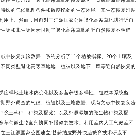
全球性生态难题，退化高寒草地的恢复成为了青藏高原高寒草地
身特殊的气候地理条件和敏感脆弱的生态环境，其生态恢复难度
和利用上。然而，目前对三江源国家公园退化高寒草地进行近自
些生物和非生物因素限制了退化高寒草地的近自然恢复不明确；
献中恢复实验数据，系统分析了11个植被指标、20个土壤及
出不同类型退化高寒草地地上植被以及地下土壤等近自然恢复的
化梯度样地土壤水热变化以及多营养级多样性、组成等系统监
前期野外调查的气候、植被以及土壤数据、现有文献中恢复实验
种乡土草种（种类及配比）以及外源添加的微生物种类及配
高寒草甸微生物菌剂协同补播修复技术。利用室内人工气候室不
在三江源国家公园建立“苔藓结皮野外快速繁育技术研发平