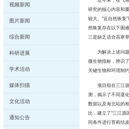
近年来，在气
视频新闻
研究的核心内容和
较大。“近自然恢复
图片新闻
然恢复存在以下困
综合新闻
三是缺乏适合高寒
为解决上述问题
科研进展
微生物指标，辨识
学术活动
关键生物和环境制
媒体扫描
项目组在三江源
测，揭示了不同退
文化活动
数据以及海北站的
比，建立了“三江源
通知公告
同条件进行苔藓结