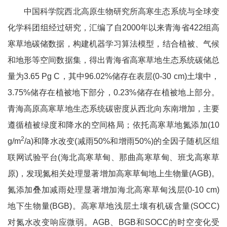
中国科学院西北高原生物研究所高寒生态系统与全球变
化学科团组经过研究，汇编了自2000年以来青海省422组高
寒草地碳储数据，构建机器学习算法模型，结合植被、气候
和地形等空间数据集，得出青海省高寒草地生态系统碳储总
量为3.65 Pg C，其中96.02%储存在表层(0-30 cm)土壤中，
3.75%储存在植被地下部分，0.23%储存在植被地上部分。
青海高原高寒草地生态系统碳密度从西北向东南增加，主要
遵循植被绿度和降水的空间格局；依托高寒草地氮添加(10
2
g/m
/a)和降水改变(减雨50%和增雨50%)的全因子随机区组
联网试验平台(海北高寒草甸、那曲高寒草甸、班戈高寒草
原)，发现氮相关处理显著增加高寒草甸地上生物量(AGB)。
氮添加叠加减雨处理显著增加海北高寒草甸浅层(0-10 cm)
地下生物量(BGB)。高寒草地浅层土壤有机碳含量(SOCC)
对氮水改变响应微弱。AGB、BGB和SOCC的时空变化受