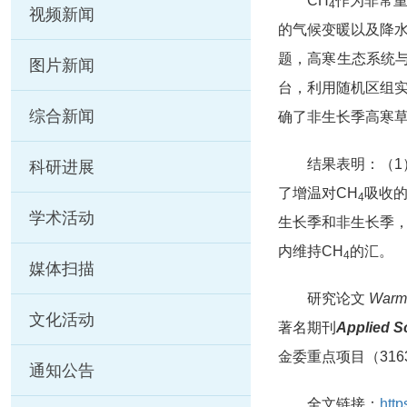
CH
作为非常
4
视频新闻
的气候变暖以及降水
题，高寒生态系统与
图片新闻
台，利用随机区组实
综合新闻
确了非生长季高寒草
结果表明：（1）
科研进展
了增温对CH
吸收的
4
学术活动
生长季和非生长季，
内维持CH
的汇。
4
媒体扫描
研究论文
Warmin
文化活动
著名期刊
Applied S
金委重点项目（316
通知公告
全文链接：
http