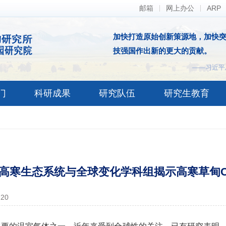
邮箱
网上办公
ARP
加快打造原始创新策源地，加快
技强国作出新的更大的贡献。
——习近平
门
科研成果
研究队伍
研究生教育
高寒生态系统与全球变化学科组揭示高寒草甸C
-20