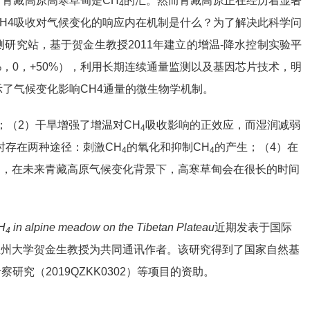
青藏高原高寒草甸是CH
的汇。然而青藏高原正在经历着显著
4
CH4吸收对气候变化的响应内在机制是什么？为了解决此科学问
研究站，基于贺金生教授2011年建立的增温-降水控制实验平
%，0，+50%），利用长期连续通量监测以及基因芯片技术，明
示了气候变化影响CH4通量的微生物学机制。
；（2）干旱增强了增温对CH
吸收影响的正效应，而湿润减弱
4
时存在两种途径：刺激CH
的氧化和抑制CH
的产生；（4）在
4
4
为，在未来青藏高原气候变化背景下，高寒草甸会在很长的时间
CH
in alpine meadow on the Tibetan Plateau
近期发表于国际
4
兰州大学贺金生教授为共同通讯作者。该研究得到了国家自然基
察研究（2019QZKK0302）等项目的资助。