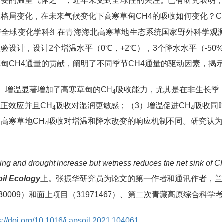
重要的温室气体之一，近年来受到全球性的关注。已有研究表明，
格局变化，在未来气候变化下高寒草甸CH4的吸收如何变化？
全球变化学科组在青海海北高寒草地生态系统国家野外科学观测
验设计，设计2个增温水平（0℃，+2℃），3个降水水平（-50
甸CH4通量的贡献，阐明了不同季节CH4通量的驱动因素，揭
增温显著增加了高寒草甸的CH
吸收能力，尤其是在非生长季
4
正效应并且CH
吸收对湿润更敏感；（3）增温促进CH
吸收同
4
4
高寒草地CH
吸收对增温和降水改变的响应机制不同。研究认
4
g and drought increase but wetness reduces the net sink of 
oil Ecology
上。张振华研究员为论文的第一作者和通讯作者，
30009）和面上项目（31971467）、第二次青藏高原综合科学考
s://doi.org/10.1016/j.apsoil.2021.104061