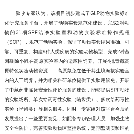
验收专家认为，
该项目
初步建成了
GLP
动物实验标准
化研究服务平台
，
开展了动物实验规范化建设，完成
2
种动
物的
31
项
SPF
洁净实验室和动物实验标准操作规程
（
SOP
），规范了动物实验，保证了动物实验结果准确、可
靠、可重复。构建
9
种人类疾病的实验动物模型、完成
2
种基
因敲除小鼠在高原实验室内的适应性饲养。开展
4
批青藏高
原特色实验动物资源——高原鼠兔在低于其生境海拔实验室
内的人工饲养，并为相关科研单位提供了实验用鼠兔。开展
了中藏药非临床安全性评价服务的建设，能够提供
SPF
动物
的实验场所、单次给药毒性实验（啮齿类）、多次给药毒性
实验（啮齿类）等相关服务。同时，专家组对该平台今后的
发展提出了一些重要意见，如配备专职管理人员，加强生物
安全性防护，完善实验动物区监控系统，定期监测实验区的