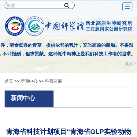
Togg
navig
条件，啃食低矮的青草，提供浓郁的乳汁，充当高原的船舶。不畏艰
，不计报酬，但求贡献。这种牦牛精神正是我们科技工作者的追求。
——夏武平
首页
>>
新闻中心
>>
科研进展
新闻中心
青海省科技计划项目“青海省GLP实验动物