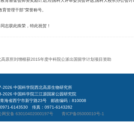
生教育基金会师资奖励计划
,
经国科大评审委员会评选
,
国科大校长办公会讨
教育管理干部”荣誉称号。
冬同志获此殊荣，特此祝贺！
北高原所刘增根获2015年度中科院公派出国留学计划项目资助
7-
2026 中国科学院西北高原生物研究所
8-
2026 中国科学院三江源国家公园研究院
青海省西宁市新宁路23号 邮政编码：810008
971-6143530 传真：0971-6143282
网安备 63010402000197号
青ICP备05000010号-1