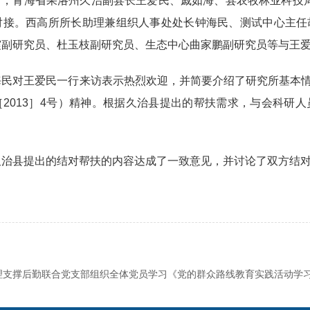
日，青海省果洛州久治副县长王爱民、戚如海、县农牧林业科技
对接。西高所所长助理兼组织人事处处长钟海民、测试中心主任
震副研究员、杜玉枝副研究员、生态中心曲家鹏副研究员等与王
海民对王爱民一行来访表示热烈欢迎，并简要介绍了研究所基本
［
2013
］
4
号）精神。根据久治县提出的帮扶需求，与会科研人
久治县提出的结对帮扶的内容达成了一致意见，并讨论了双方结
理支撑后勤联合党支部组织全体党员学习《党的群众路线教育实践活动学