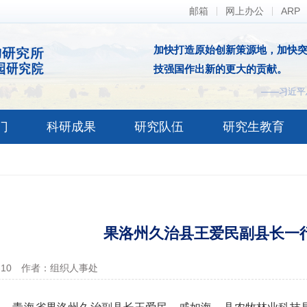
邮箱
网上办公
ARP
加快打造原始创新策源地，加快
技强国作出新的更大的贡献。
——习近平
门
科研成果
研究队伍
研究生教育
果洛州久治县王爱民副县长一
-10
作者：组织人事处