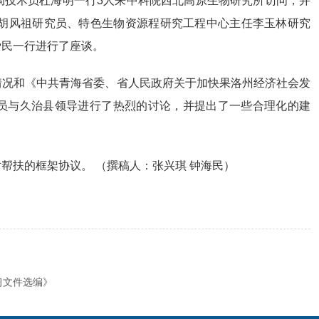
局技术员杜海明一行
3
人来中科院西北高原生物研究所访问，并
胡风祖研究员、特色生物资源程研究工程中心主任李玉林研究
爱民一行进行了座谈。
情况和《中共青海省委、省人民政府关于加快果洛州经济社会发
员与久治县领导进行了热烈的讨论，并提出了一些合理化的建
对帮扶的框架协议。
（撰稿人：张兴琪 钟海民）
习文件选编》