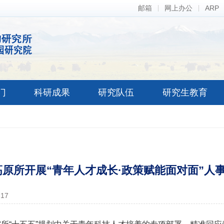
邮箱
网上办公
ARP
忍处恶劣的条件，啃食低矮的青
报酬，但求贡献。这种牦牛精神
门
科研成果
研究队伍
研究生教育
高原所开展“青年人才成长·政策赋能面对面”人
-17