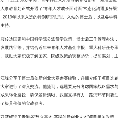
所“十五五”规划中关于青年科技人才培养的专项部署，精准回
人事教育处正式开通了“青年人才成长面对面”常态化沟通服务渠道
 2019年以来入选的特别研究助理、入站的博士后，以及各学
长主持。
红霞传达国家和中国科学院公派留学政策、博士后工作管理办法
及发展路径等，并结合近年来青年人才基金申报、重大科研任务
比。鼓励大家积极了解国家、院级政策的调整趋势，提前谋划，
员江峰分享了博士后创新创业大赛参赛经验，详细介绍了项目选
与大家进行了深入交流。他提到，选题要充分考虑国家战略需求
与成果转化路径，确保逻辑清晰、数据支撑有力；路演环节则要
供了极具价值的实战参考。
亚慧解读了青海省“昆仑英才·高端创新创业人才”项目相关政策