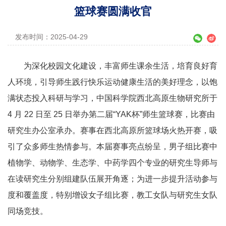
篮球赛圆满收官
发布时间：2025-04-29
为深化校园文化建设，丰富师生课余生活，培育良好育
人环境，引导师生践行快乐运动健康生活的美好理念，以饱
满状态投入科研与学习，中国科学院西北高原生物研究所于
4 月 22 日至 25 日举办第二届“YAK杯”师生篮球赛，比赛由
研究生办公室承办。赛事在西北高原所篮球场火热开赛，吸
引了众多师生热情参与。本届赛事亮点纷呈，男子组比赛中
植物学、动物学、生态学、中药学四个专业的研究生导师与
在读研究生分别组建队伍展开角逐；为进一步提升活动参与
度和覆盖度，特别增设女子组比赛，教工女队与研究生女队
同场竞技。