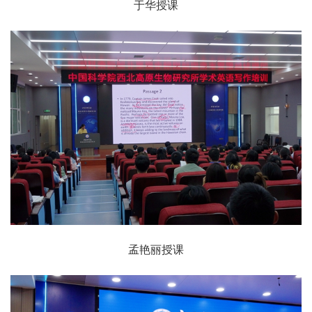
于华授课
孟艳丽授课