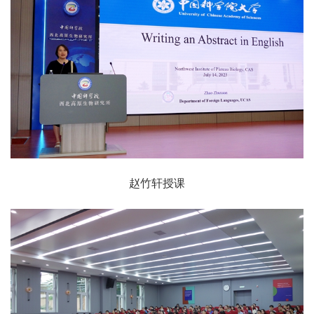
赵竹轩授课