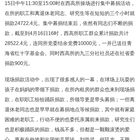
15日中午11:30至15:00时在西高所操场进行集中募捐活动，
在所的职工和离退休老同志、研究生等在短短的三个小时就
捐款24722.4元。集中募捐结束后，依然有同志们不断的捐
款，截至到4月16日16时，西高所职工群众累计捐款共计
28522.4元，连同所党委结余党费10000元，一并已送往青
海省红十字基金会。同时西高所的九三分社社员还在社省委
捐款900元。
现场捐款活动中，出现了很多感人的一幕，在球场上玩耍的
孩子在妈妈的带领下捐款，在所内租房的群众也来到现场捐
款，在职职工纷纷踊跃捐款，所领导更是带头募捐；一些离
退休老同志也是早早就在募捐地点等候捐款，其中就有家庭
困难的老职工，行动不便的也委托亲属前来捐款，研究生们
也是积极踊跃的捐款，钱虽不多，但都是一颗颗滚烫的爱
心。更有在外地和出国的吴翠珍、刘尚武、何廷农、王颖、