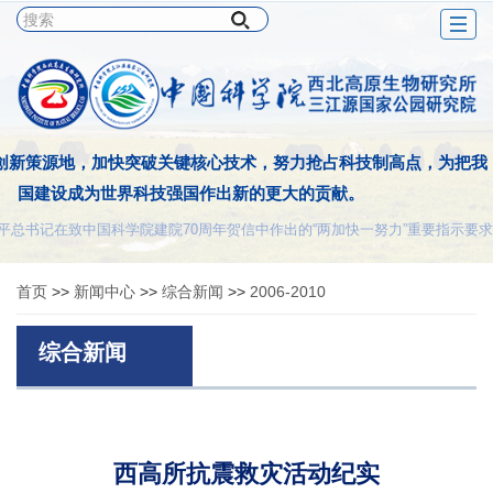
Togg
navig
条件，啃食低矮的青草，提供浓郁的乳汁，充当高原的船舶。不畏艰
，不计报酬，但求贡献。这种牦牛精神正是我们科技工作者的追求。
——夏武平
首页
>>
新闻中心
>>
综合新闻
>>
2006-2010
综合新闻
西高所抗震救灾活动纪实