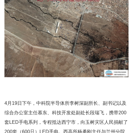
4月19日下午，中科院半导体所李树深副所长、副书记以及
综合办公室主任慕东、科技开发处副处长段瑞飞，携带200
套LED手电系列，专程抵达西宁市，向玉树灾区人民捐献了
200套（600只）LED手电。西高所杨勇刚主任与兰州分院