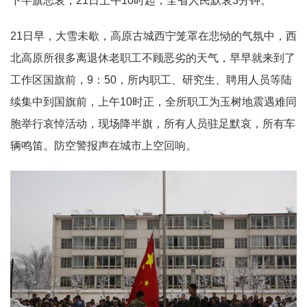
下半旗志哀，21日上午10时起，全省人民默哀3分钟。
21日早，大雪未歇，高原古城西宁笼罩在悲恸的气氛中，西
北高原所很多离退休老职工不顾恶劣的天气，早早就来到了
工作区国旗前，9：50，所内职工、研究生、聘用人员等陆
续集中到国旗前，上午10时正，全所职工为玉树地震遇难同
胞举行哀悼活动，现场降半旗，所有人员驻足默哀，所有车
辆鸣笛。防空警报声在城市上空回响。