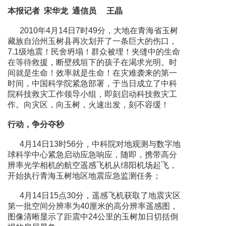
本报记者 宋华龙 通信员 王晶
2010年4月14日7时49分，大地在青海省玉树
藏族自治州玉树县再次划开了一条巨大的伤口，
7.1级地震！民舍坍塌！群众被埋！夹缝中的生命
在等待救援，断壁残垣下的孩子在渴求光明。时
间就是生命！效率就是生命！在灾难袭来的第一
时间，中国科学院紧急部署，于当日成立了中科
院科技救灾工作领导小组，即刻启动科技救灾工
作。向灾区，向玉树，火速出发，刻不容缓！
行动，争分夺秒
4月14日13时56分，中科院对地观测与数字地
球科学中心紧急启动应急响应，随即，携带高分
辨率光学相机的航空遥感飞机从绵阳机场起飞，
开始执行青海玉树地区地震应急监测任务；
4月14日15点30分，遥感飞机获取了地震灾区
第一批空间分辨率为40厘米的高分辨率遥感图，
图像清晰显示了距震中24公里的玉树加日切括倒