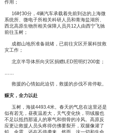
作用；
16时30分，4辆汽车承载着先前到达的上海微
系统所、微电子所相关科研人员和青海盐湖所、
西北高原生物所相关保障人员共12人由西宁飞驰
前往玉树；
成都山地所准备就绪，已前往灾区开展科技救
灾工作；
北京半导体所向灾区捐赠LED照明灯200套；
……
救援的心情如此迫切，救援的步伐不肯停歇。
赈灾，全力以赴
玉树，海拔4493.4米。春天的气息在这里还是
似有若无，昼夜温差大，天气变化快，羽绒服也
不足以抵挡那逼人的寒气和彻骨的冷风。高原反
应更让救援人员头疼得仿佛要裂开，双腿像灌了
铅。余震，还在不停袭来。然而，这一切和生命