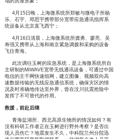
塌的房屋景象；
4月15日晚，上海微系统所郑敏与微电子所杨
乐、石宇、邓思宇携带部分宽带应急通讯指挥系
统设备从北京直飞西宁；
4月16日清晨，上海微系统所龚勇、廖亮、吴
寿强又携带从上海和南京紧急调拨和采购的设备
飞往青海。
此次调往玉树的应急系统，是上海微系统所自
主研制的MiWAVE宽带无线通讯设备，可通过中国
电信的主干网快速组网，建立图像、视频双向高
速数据传输的无线应急通信系统，确保灾区的情
况及时准确地传达至外界，曾在汶川抗震抢险中
发挥了不可替代的作用。
救援，前赴后继
青海盐湖所、西北高原生物所的情况如何？有
没有科研工作者正在玉树进行野外考察？是否出
现人员伤亡？地震发生不久，中科院兰州分院迅