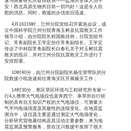
速与两家研究所取得联系——盐湖所全体人员平
安！西北高原生物所目前一切均好！这是令人欣
慰的消息。同时，救援的步伐依旧迅速。
4月16日9时，兰州分院党组召开紧急会议，成
立中国科学院兰州分院青海玉树县抗震救灾工作
领导小组，由分院院长程国栋挂帅，分院党组书
记、常务副院长王学定担任常务副组长。王学定
传达了中科院常务副院长白春礼关于对玉树抗震
救灾的指示，并对兰州分院抗震救灾工作进行了
安排部署。
10时40分，由兰州分院副院长杨生荣带队的分
院救援小组急速前往青海灾区开展赈灾工作；
14时30分，寒区旱区环境与工程研究所专家一
行4人携带大气电场仪也直奔西宁。寒旱所自行研
制的具有自主知识产权的大气电场仪，可测量大
气平均电场强度及其极性的连续变化。在地震监
测当中，该仪器主要是通过测定大气电场变化，
分析研究雷电暴结构及其活动主要参数，来为地
震监测及预警服务，曾在汶川救援中发挥了很大