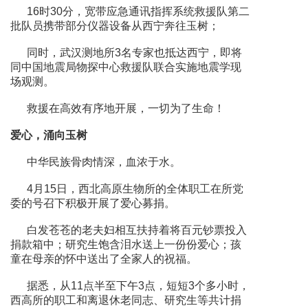
16时30分，宽带应急通讯指挥系统救援队第二
批队员携带部分仪器设备从西宁奔往玉树；
同时，武汉测地所3名专家也抵达西宁，即将
同中国地震局物探中心救援队联合实施地震学现
场观测。
救援在高效有序地开展，一切为了生命！
爱心，涌向玉树
中华民族骨肉情深，血浓于水。
4月15日，西北高原生物所的全体职工在所党
委的号召下积极开展了爱心募捐。
白发苍苍的老夫妇相互扶持着将百元钞票投入
捐款箱中；研究生饱含泪水送上一份份爱心；孩
童在母亲的怀中送出了全家人的祝福。
据悉，从11点半至下午3点，短短3个多小时，
西高所的职工和离退休老同志、研究生等共计捐