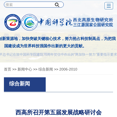
Togg
navig
条件，啃食低矮的青草，提供浓郁的乳汁，充当高原的船舶。不畏艰
，不计报酬，但求贡献。这种牦牛精神正是我们科技工作者的追求。
——夏武平
首页
>>
新闻中心
>>
综合新闻
>>
2006-2010
综合新闻
西高所召开第五届发展战略研讨会