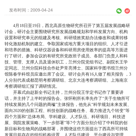
发布时间：2009-04-24
4月18日至19日，西北高原生物研究所召开了第五届发展战略研
讨会，研讨会主要围绕研究所发展战略规划和学科发展方向、机构
设置和研究单元的组建及考核、科研绩效奖励办法修改和成果转移
转化激励机制的建立、争取国家或地方重大项目的组织、人才引进
和培养的措施、科研仪器设备和科研用房使用效率的提高等方面进
行了研讨。参加会议的有研究所党政班子成员、各部门负责人和科
技、管理、支撑人员及退休职工，兰州分院党组书记、副院长王学
定同志、兰州分院科技合作处尹常亮博士、国家科学图书馆兰州分
馆陈春学科馆员应邀出席了会议。研讨会共有16人做了相关报告 ，3
人分别代表成都昆明考察调研组、北京大连考察调研组、上海南京
考察调研组汇报了调研情况。
开幕式由赵新全书记主持，兰州分院王学定书记作了重要讲
话，并主持了上半时的报告会。张怀刚所长率先作了“关于生物所可
持续发展的几个问题的商榷”主体报告，他先从“科学规划未来发展、
面向2020的创新工程、科技创新的战略任务、着力推进九个转变”等
四个方面和“总体布局、学科建设、人才队伍、科研项目、科技进
展、我院发展策略、下一步部署”等7个方面分别介绍了中科院的创
新目标和生物局的战略部署，并围绕这些方面提出了西高所可持续
发展目前存在的组织机构设置、人才队伍建设、平台建设与管理、