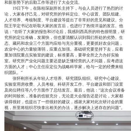
和新形势下的后勤工作等进行了大会交流。
19日下午，在陈桂琛副所长主持下，与会人员进行了热烈的讨
论，大家各抒己见，对研究所的学科定位、中心设置、团队组建、
人才培养、考核制度、平台建设等提出了非常好的意见和建议。分
院王学定书记在听取大家的发言后，也进行了热情洋溢的发言。他
说：“在听了大家的报告和讨论后，我感到西高所的特色很明显，研
究所的定位准确，发展快，但也要清醒认识到我们所处的劣势。生
态、藏药和农业三个方面均应给与充分重视，更要抓好农业问题，
农业中心的力量较薄弱，应重点加强。基础研究要坚持下去，应着
重加强院重点实验室的建设，标准要高，要举全所之力办好实验
室。研究所产业化问题主要还是缺乏懂经营的人才问题，应考虑这
方面的人才；中心主任应定位为战略科学家，给与一定的经费来组
织团队。”
张怀刚所长从年轻人才培养、研究团队组织、研究中心建设、
实验室用房收费、人员考核、科研开发工作、平台建设和部门设置
及岗位聘任等八个方面作了总结发言。最后，他说：“这次会议准备
的时间较长，准备的也较充分，无论是大会报告还是讨论，大家都
谈得很好，也提出了一些很好的建议，感谢大家对此次研讨会的重
视，所里将组织尽快拿出相关的办法，逐步解决上述存在的问题”。