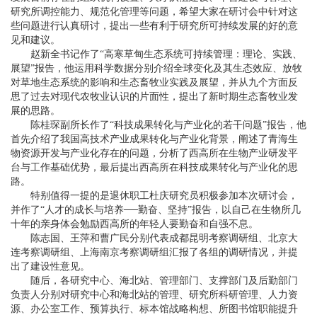
研究所调控能力、规范化管理等问题，希望大家在研讨会中针对这
些问题进行认真研讨，提出一些有利于研究所可持续发展的好的意
见和建议。
赵新全书记作了“高寒草甸生态系统可持续管理：理论、实践、
展望”报告，他运用科学数据分别介绍全球变化及其生态效应、放牧
对草地生态系统的影响和生态畜牧业实践及展望，并从九个方面反
思了过去对现代农牧业认识的片面性，提出了新时期生态畜牧业发
展的思路。
陈桂琛副所长作了“科技成果转化与产业化的若干问题”报告，他
首先介绍了我国高技术产业成果转化与产业化背景，阐述了青海生
物资源开发与产业化存在的问题，分析了西高所在生物产业研发平
台与工作基础优势，最后提出西高所在科技成果转化与产业化的思
路。
特别值得一提的是退休职工杜庆研究员积极参加本次研讨会，
并作了“人才的成长与培养──勤奋、坚持”报告，以自己在生物所几
十年的亲身体会勉励西高所的年轻人要勤奋和自强不息。
陈志国、王萍和曹广民分别代表成都昆明考察调研组、北京大
连考察调研组、上海南京考察调研组汇报了各组的调研情况，并提
出了建设性意见。
随后，各研究中心、海北站、管理部门、支撑部门及后勤部门
负责人分别对研究中心和海北站的管理、研究所科研管理、人力资
源、办公室工作、预算执行、标本馆战略构想、所图书馆职能提升