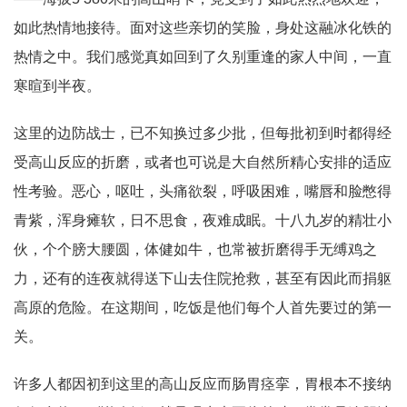
如此热情地接待。面对这些亲切的笑脸，身处这融冰化铁的
热情之中。我们感觉真如回到了久别重逢的家人中间，一直
寒暄到半夜。
这里的边防战士，已不知换过多少批，但每批初到时都得经
受高山反应的折磨，或者也可说是大自然所精心安排的适应
性考验。恶心，呕吐，头痛欲裂，呼吸困难，嘴唇和脸憋得
青紫，浑身瘫软，日不思食，夜难成眠。十八九岁的精壮小
伙，个个膀大腰圆，体健如牛，也常被折磨得手无缚鸡之
力，还有的连夜就得送下山去住院抢救，甚至有因此而捐躯
高原的危险。在这期间，吃饭是他们每个人首先要过的第一
关。
许多人都因初到这里的高山反应而肠胃痉挛，胃根本不接纳