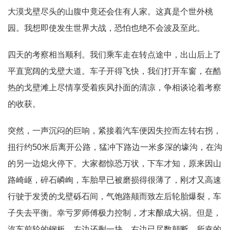
大漠戈壁尽头的山腹中竟还会住有人家。这真是个世外桃
园。我想即使发生世界大战，恐怕也绝不会波及至此。
四天的考察相当顺利。我们乘车走在转点途中，出山后上了
平直宽阔的戈壁大道。车子开得飞快，我们打开车窗，在酷
热的戈壁滩上尽情享受着疾风扑面的清凉，争相谈论着考察
的收获。
突然，一声沉闷的巨响，紧接着汽车便因失控而左转右拐，
扭行约50米后离开公路，猛冲下路边一米多深的壕沟，在沟
的另一边熄火停下。大家都惊恐万状，下车才知，原来因山
路崎岖，碎石嶙峋，车胎早已被磨损得很薄了，刚才又高速
行驶于发烫的戈壁砾石间，气饱路颠而致左后轮胎爆裂，车
子失去平衡。幸亏罗师傅极力控制，才末酿成大祸。但是，
汽车前轮的钢板，左边还剩一块，右边已尽数颠断，所幸的