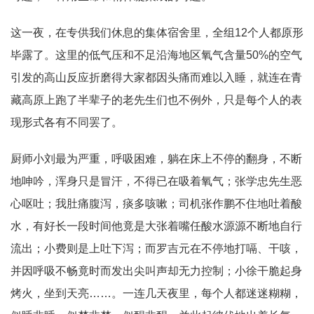
这一夜，在专供我们休息的集体宿舍里，全组12个人都原形
毕露了。这里的低气压和不足沿海地区氧气含量50%的空气
引发的高山反应折磨得大家都因头痛而难以入睡，就连在青
藏高原上跑了半辈子的老先生们也不例外，只是每个人的表
现形式各有不同罢了。
厨师小刘最为严重，呼吸困难，躺在床上不停的翻身，不断
地呻吟，浑身只是冒汗，不得已在吸着氧气；张学忠先生恶
心呕吐；我肚痛腹泻，痰多咳嗽；司机张作鹏不住地吐着酸
水，有好长一段时间他竟是大张着嘴任酸水源源不断地自行
流出；小费则是上吐下泻；而罗吉元在不停地打嗝、干咳，
并因呼吸不畅竟时而发出尖叫声却无力控制；小徐干脆起身
烤火，坐到天亮……。一连几天夜里，每个人都迷迷糊糊，