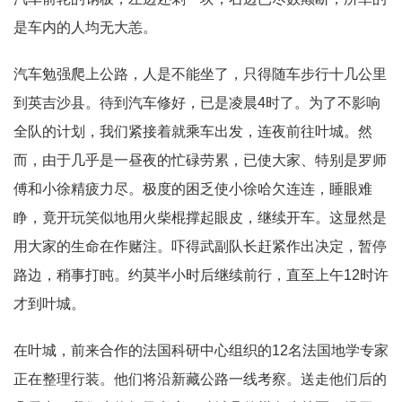
是车内的人均无大恙。
汽车勉强爬上公路，人是不能坐了，只得随车步行十几公里
到英吉沙县。待到汽车修好，已是凌晨4时了。为了不影响
全队的计划，我们紧接着就乘车出发，连夜前往叶城。然
而，由于几乎是一昼夜的忙碌劳累，已使大家、特别是罗师
傅和小徐精疲力尽。极度的困乏使小徐哈欠连连，睡眼难
睁，竟开玩笑似地用火柴棍撑起眼皮，继续开车。这显然是
用大家的生命在作赌注。吓得武副队长赶紧作出决定，暂停
路边，稍事打盹。约莫半小时后继续前行，直至上午12时许
才到叶城。
在叶城，前来合作的法国科研中心组织的12名法国地学专家
正在整理行装。他们将沿新藏公路一线考察。送走他们后的