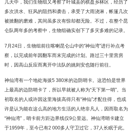
几天中，我们生物组又考察了叶城县的棋盘乡林区，经历了
多次洪水、狂风的阻挡和袭击，承受了大雨浇淋，帐篷几次
被掀翻的磨难，其间虽多次有惊却都无险。不过，在整个昆
仑队两年多的考察中，生物组确实创下了多灾多难的记录。
7月24日，生物组前往喀喇昆仑山中的“神仙湾”进行补点考
察，以完成前年因翻车而末完成的计划。路过三十里营房
时，因高山反应而离开中法队的姚则安也随行前往。
神仙湾有一个地处海拔5 380米的边防哨卡。这恐怕是世界
上最高的边防哨卡了，所以早就被人称为“天下第一哨”。当
初取名的人或许因这里海拔高得只有“神仙”才配住得，也或
许是认为能在这么高的地方生活的人绝非凡人，因而取名为
“神仙湾”，哨卡前方距边界线仅9公里远。神仙湾哨卡建立
于1959年，至今已有2 000多人守卫过它，37人长眠于此。