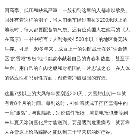
因高寒、低压和缺氧严重，一般初到这里的人都难以承受。
国外有着这样的例子，当人们乘车经过海拔3 200米以上的
地段时，每人都要配备氧气袋。还有位英国人在他写的《人
在高原》一书中断言：人到海拔4 500米以上的地区将无法
生存。可是，30多年来，成百上千的边防战士在这“生命禁
区”的雪域“寒极”地带默默奉献着自己的青春和热血，甚至于
生命。用自己的血肉之躯和对祖国的一片忠诚之心，在人体
的适应性和忍耐性方面，创造着冲破极限的辉煌。
这里7级以上的大风每年要刮近300天，大雪封山期一年就
有近8个月的时间。每到这时，神仙湾就成了茫茫雪海中的
一座“孤岛”，与世隔绝，别说信件报纸，就是电报也要等到
来年夏天冰消雪化后才能送到。要是遇到危重病号，就要靠
人在雪原上给马踩路才能送到三十里营房的医疗站。