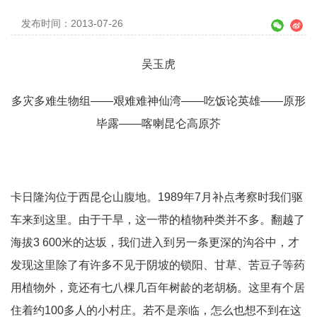
发布时间：2013-07-26
吴玉虎
多灾多难生物组——艰难难神仙湾——吃饭论英雄——原形
毕露——喀喇昆仑高原芥
卡日隆沟位于西昆仑山腹地。1989年7月补点考察时我们驱
车来到这里。由于干旱，这一带的植物种类并不多。翻越了
海拔3 600米的达坂，我们进入到另一条更深的沟谷中，才
发现这里除了有许多不见于阴坡的锁阳、甘草、苦豆子等药
用植物外，竟还有七八棵几百年树龄的老胡杨。这里有个居
住着约100多人的小村庄。若不是亲临，怎么也想不到在这