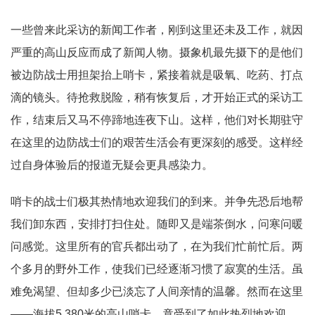
一些曾来此采访的新闻工作者，刚到这里还未及工作，就因
严重的高山反应而成了新闻人物。摄象机最先摄下的是他们
被边防战士用担架抬上哨卡，紧接着就是吸氧、吃药、打点
滴的镜头。待抢救脱险，稍有恢复后，才开始正式的采访工
作，结束后又马不停蹄地连夜下山。这样，他们对长期驻守
在这里的边防战士们的艰苦生活会有更深刻的感受。这样经
过自身体验后的报道无疑会更具感染力。
哨卡的战士们极其热情地欢迎我们的到来。并争先恐后地帮
我们卸东西，安排打扫住处。随即又是端茶倒水，问寒问暖
问感觉。这里所有的官兵都出动了，在为我们忙前忙后。两
个多月的野外工作，使我们已经逐渐习惯了寂寞的生活。虽
难免渴望、但却多少已淡忘了人间亲情的温馨。然而在这里
——海拔5 380米的高山哨卡，竟受到了如此热烈地欢迎，