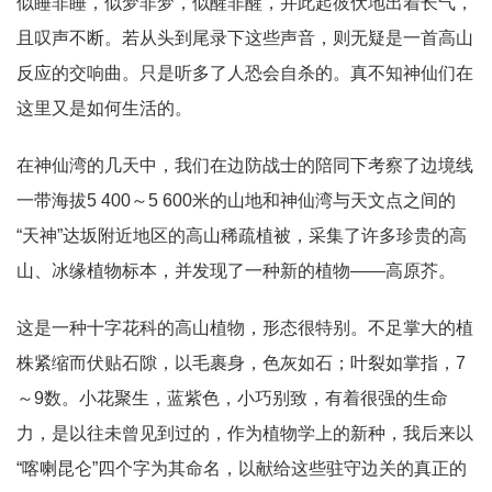
似睡非睡，似梦非梦，似醒非醒，并此起彼伏地出着长气，
且叹声不断。若从头到尾录下这些声音，则无疑是一首高山
反应的交响曲。只是听多了人恐会自杀的。真不知神仙们在
这里又是如何生活的。
在神仙湾的几天中，我们在边防战士的陪同下考察了边境线
一带海拔5 400～5 600米的山地和神仙湾与天文点之间的
“天神”达坂附近地区的高山稀疏植被，采集了许多珍贵的高
山、冰缘植物标本，并发现了一种新的植物——高原芥。
这是一种十字花科的高山植物，形态很特别。不足掌大的植
株紧缩而伏贴石隙，以毛裹身，色灰如石；叶裂如掌指，7
～9数。小花聚生，蓝紫色，小巧别致，有着很强的生命
力，是以往未曾见到过的，作为植物学上的新种，我后来以
“喀喇昆仑”四个字为其命名，以献给这些驻守边关的真正的