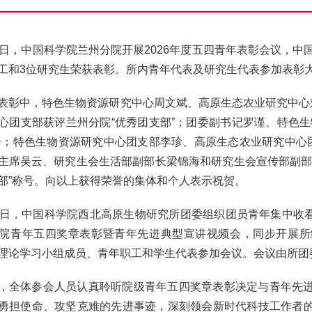
7日，中国科学院兰州分院开展2026年度五四青年表彰会议，中
工和3位研究生荣获表彰。所内青年代表及研究生代表参加表彰
表彰中，特色生物资源研究中心周文斌、高原生态农业研究中心刘
心团支部获评兰州分院“优秀团支部”；团委副书记罗谨、特色生
号；特色生物资源研究中心团支部李珍、高原生态农业研究中心团
主席吴云、研究生会生活部副部长梁锦海和研究生会宣传部副部
部”称号。向以上获得荣誉的集体和个人表示祝贺。
9日，中国科学院西北高原生物研究所团委组织团员青年集中收看
院青年五四奖章表彰暨青年先进典型宣讲视频会，同步开展所
理论学习小组成员、青年职工和学生代表参加会议。会议由所团
，全体参会人员认真聆听院级青年五四奖章表彰决定与青年先
勇担使命、攻坚克难的先进事迹，深刻领会新时代科技工作者