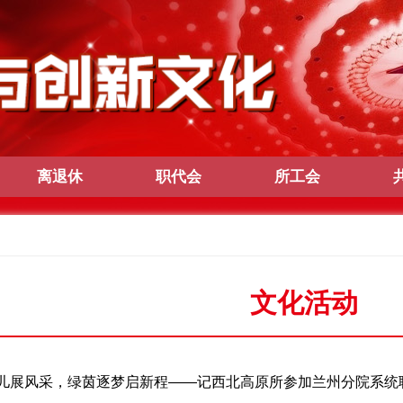
离退休
职代会
所工会
文化活动
儿展风采，绿茵逐梦启新程——记西北高原所参加兰州分院系统