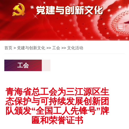
Togg
navi
首页
>
党建与创新文化
>>
工会
>>
文化活动
工会
青海省总工会为三江源区生
态保护与可持续发展创新团
队颁发“全国工人先锋号”牌
匾和荣誉证书