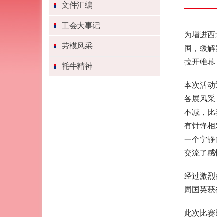
文件汇编
工会大事记
为增进西
劳模风采
围，缓解
拉开帷幕
牦牛精神
本次活动
各展风采
不减，比
有针锋相
一个宁静
交流了感
经过激烈
周国英获
此次比赛