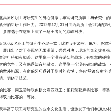
北高原所职工与研究生的身心健康，丰富研究所职工与研究生的
紧张的科研工作压力。2012年12月31日由西高所工会组织的第七
，参赛选手在这里上演了一场王者间的巅峰对决。
近160余名职工与研究生齐聚一堂，比赛设有象棋、麻将、挖坑
，展现出了对于夺冠的无限渴望，强强对决，现场气氛剑拔弩张
赛进行得如火如荼。这里像一个没有硝烟的战场，有智慧的碰撞
对的竞争，又有偶遇知音的融洽。这里像一个没有硝烟的战场，
的世外桃源，有俞伯牙巧遇钟子期时的喜悦，也有“琴箫合奏”的
情、切磋了技艺。
的比赛，周玉碧蝉联象棋比赛四冠王；杨莉荣获麻将比赛一等奖
得双扣比赛的一等奖。
既丰富了职工与研究生的业余文化生活，也激发了他们参加文体