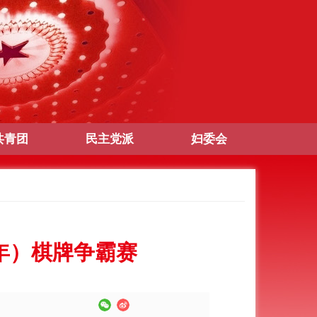
共青团
民主党派
妇委会
2年）棋牌争霸赛