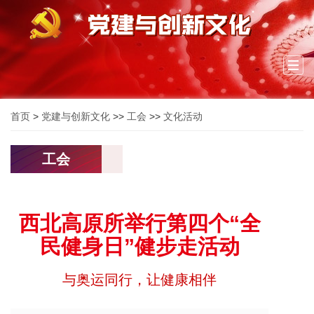
Togg
navi
首页
>
党建与创新文化
>>
工会
>>
文化活动
工会
西北高原所举行第四个“全
民健身日”健步走活动
与奥运同行，让健康相伴