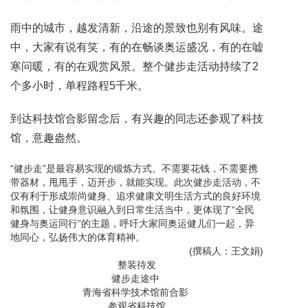
雨中的城市，越发清新，沿途的景致也别有风味。途
中，大家有说有笑，有的在畅谈奥运盛况，有的在嘘
寒问暖，有的在观赏风景。整个健步走活动持续了2
个多小时，单程路程5千米。
到达科技馆合影留念后，有兴趣的同志还参观了科技
馆，意趣盎然。
“健步走”是最容易实现的锻炼方式。不需要花钱，不需要携
带器材，甩甩手，迈开步，就能实现。此次健步走活动，不
仅有利于形成崇尚健身、追求健康文明生活方式的良好环境
和氛围，让健身意识融入到日常生活当中，更体现了“全民
健身与奥运同行”的主题，呼吁大家同奥运健儿们一起，异
地同心，弘扬伟大的体育精神。
(撰稿人：王文娟)
整装待发
健步走途中
青海省科学技术馆前合影
参观省科技馆