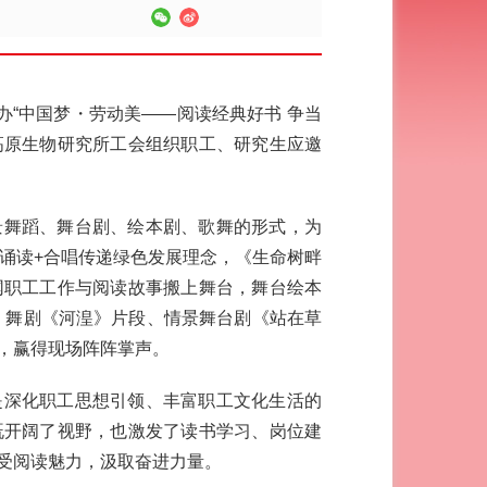
办“中国梦・劳动美——阅读经典好书 争当
高原生物研究所工会组织职工、研究生应邀
。
景舞蹈、舞台剧、绘本剧、歌舞的形式，为
诵读+合唱传递绿色发展理念，《生命树畔
网职工工作与阅读故事搬上舞台，舞台绘本
事，舞剧《河湟》片段、情景舞台剧《站在草
，赢得现场阵阵掌声。
是深化职工思想引领、丰富职工文化生活的
既开阔了视野，也激发了读书学习、岗位建
受阅读魅力，汲取奋进力量。