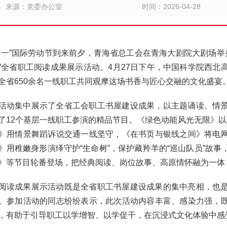
来源：党委办公室
时间：2026-04-28
五一”国际劳动节到来前夕，青海省总工会在青海大剧院大剧场举
”全省职工阅读成果展示活动。4月27日下午，中国科学院西北
全省650余名一线职工共同观摩这场书香与匠心交融的文化盛宴
活动集中展示了全省工会职工书屋建设成果，以主题诵读、情
了12个基层一线职工参演的精品节目。《绿色动能风光无限》以
》用情景舞蹈诉说交通一线坚守，《在书页与银线之间》将电
》用稚嫩身形演绎守护“生命树”，保护藏羚羊的“巡山队员”故
》等节目轮番登场，把经典阅读、岗位故事、高原情怀融为一体
阅读成果展示活动既是全省职工书屋建设成果的集中亮相，也
。参加活动的同志纷纷表示，此次活动内容丰富、感染力强，
，有助于引导职工以学增智、以学促干，在沉浸式文化体验中感