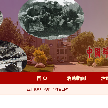
首 页
活动新闻
活
西北高原所60周年
>
往昔回眸