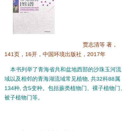
贾志清等
著
，
141
页，
16
开，中国环境出版社，
2017
年
本书列举了青海省共和盆地西部的沙珠玉河流
域以及相邻的青海湖流域常见植物
,
共
32
科
88
属
134
种
,
含
5
变种。包括蕨类植物门、裸子
植物门、
被子植物门等。