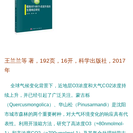
王兰兰等
著，
192
页，
16
开，科学出版社，
2017
年
全球气候变化背景下，近地层
O3
浓度和大气
CO2
浓度持
续上升，并已经引起了广泛关注。蒙古栎
（
Quercusmongolica
）、华山松（
Pinusarmandi
）是沈阳
市城市森林的两个重要树种，对大气环境变化的响应具有代
表性。利用开顶箱方法，研究了高浓度
O3
（
≈80nmolmol-