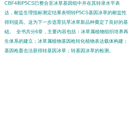
CBF4
和
P5CS
巳整合至冰草基因组中并在其转录水平表
达，耐盐生理指标测定结果表明转
P5CS
基因冰草的耐盐性
得到提高。这为下一步选育抗旱冰草新品种奠定了良好的基
础。
全书共分
6
章，主要内容包括：冰草属植物组织培养再
生体系的建立；冰草属植物基因枪转化植物表达载体构建；
基因枪轰击法获得转基因冰草；转基因冰草的检测。