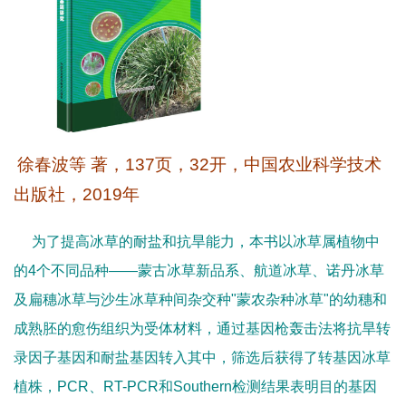
徐春波等
著，
137
页，
32
开，中国农业科学技术
出版社，
2019
年
为了提高冰草的耐盐和抗旱能力，本书以冰草属植物中
的
4
个不同品种
——
蒙古冰草新品系、航道冰草、诺丹冰草
及扁穗冰草与沙生冰草种间杂交种
"
蒙农杂种冰草
"
的幼穗和
成熟胚的愈伤组织为受体材料，通过基因枪轰击法将抗旱转
录因子基因和耐盐基因转入其中，筛选后获得了转基因冰草
植株，
PCR
、
RT-PCR
和
Southern
检测结果表明目的基因