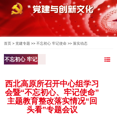
Togg
navi
首页
>
党建专题
>>
不忘初心 牢记使命
>>
落实动态
不忘初心 牢记
使命
西北高原所召开中心组学习
会暨“不忘初心、牢记使命”
主题教育整改落实情况“回
头看”专题会议