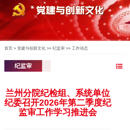
Togg
navi
首页
>
党建与创新文化
>>
纪监审
>>
工作动态
纪监审
兰州分院纪检组、系统单位
纪委召开2026年第二季度纪
监审工作学习推进会