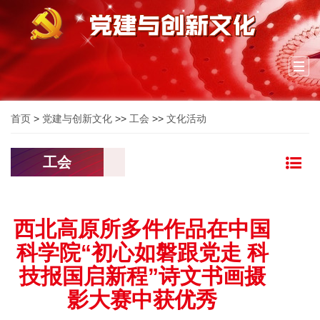
Togg
navi
首页
>
党建与创新文化
>>
工会
>>
文化活动
工会
西北高原所多件作品在中国
科学院“初心如磐跟党走 科
技报国启新程”诗文书画摄
影大赛中获优秀