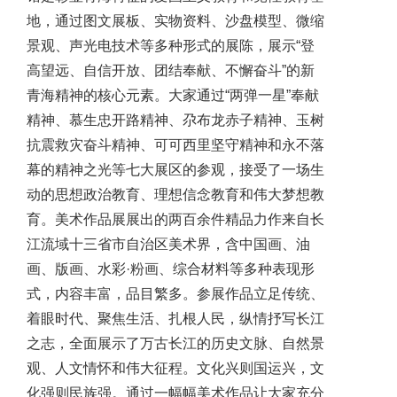
地，通过图文展板、实物资料、沙盘模型、微缩
景观、声光电技术等多种形式的展陈，展示“登
高望远、自信开放、团结奉献、不懈奋斗”的新
青海精神的核心元素。大家通过“两弹一星”奉献
精神、慕生忠开路精神、尕布龙赤子精神、玉树
抗震救灾奋斗精神、可可西里坚守精神和永不落
幕的精神之光等七大展区的参观，接受了一场生
动的思想政治教育、理想信念教育和伟大梦想教
育。美术作品展展出的两百余件精品力作来自长
江流域十三省市自治区美术界，含中国画、油
画、版画、水彩·粉画、综合材料等多种表现形
式，内容丰富，品目繁多。参展作品立足传统、
着眼时代、聚焦生活、扎根人民，纵情抒写长江
之志，全面展示了万古长江的历史文脉、自然景
观、人文情怀和伟大征程。文化兴则国运兴，文
化强则民族强。通过一幅幅美术作品让大家充分