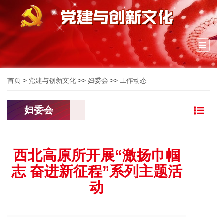
Togg
navi
首页
>
党建与创新文化
>>
妇委会
>>
工作动态
妇委会
西北高原所开展“激扬巾帼
志 奋进新征程”系列主题活
动