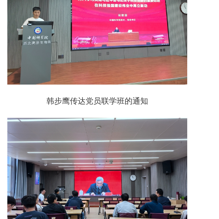
韩步鹰传达党员联学班的通知