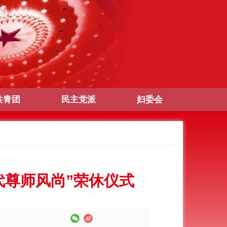
共青团
民主党派
妇委会
代尊师风尚”荣休仪式