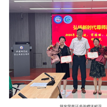
颁发荣誉证书并赠送鲜花