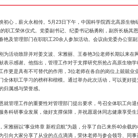
映初心，薪火永相传。5月23日下午，中国科学院西北高原生物
题的职工荣休仪式。党委副书记、纪委书记杨勇刚，副所长杨其
春艳及管理部门在职职工20余人参加活动。会议由党委办公室
刚为活动致辞并对姜文波、宋雅丽、王春艳3位老师长期以来在
献表示感谢。他指出，管理工作对于支撑研究所抢占高原生物学
工作更是具有不可替代的作用，3位老师在各自的岗位上兢兢业
门全体职工学习的榜样和楷模。通过举办此次活动，可以更好提
的归属感与荣誉感。
恩就管理工作的重要性对管理部门提出要求，号召全体职工向退
服务科研事业发展，做好支撑保障，并祝愿退休同志健康享受生
，宋雅丽以“事业终章 新程启航”为题，分享了自己来所40余载
为引向大家分享了从业的点点滴滴，荣休老师与参会领导、同事