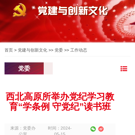
Togg
navi
首页
>
党建与创新文化
>>
党委
>>
工作动态
党委
西北高原所举办党纪学习教
育“学条例 守党纪”读书班
来源：党委办
时间：2024-
公室
05-15